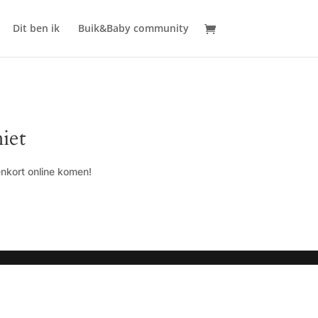
Dit ben ik
Buik&Baby community
iet
enkort online komen!