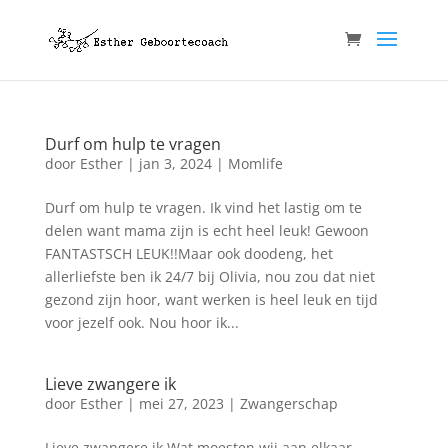
Durf om hulp te vragen
door
Esther
|
jan 3, 2024
|
Momlife
Durf om hulp te vragen. Ik vind het lastig om te
delen want mama zijn is echt heel leuk! Gewoon
FANTASTSCH LEUK!!Maar ook doodeng, het
allerliefste ben ik 24/7 bij Olivia, nou zou dat niet
gezond zijn hoor, want werken is heel leuk en tijd
voor jezelf ook. Nou hoor ik...
Lieve zwangere ik
door
Esther
|
mei 27, 2023
|
Zwangerschap
Lieve zwangere ik,Wat moesten wij aan elkaar